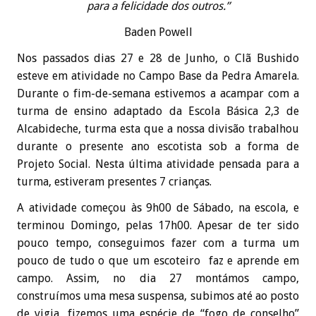
para a felicidade dos outros.”
Baden
Powell
Nos passados dias 27 e 28 de J
unho
, o Clã
Bushido
esteve em
atividade
no Campo Base da Pedra Amarela.
Durante o fim-de-semana estivemos a acampar com a
turma de ensino adaptado da Escola Básica 2,3 de
Alcabideche
, turma esta que a nossa divisão trabalhou
durante o presente ano
escotista
sob a forma de
Projeto
Social. Nesta última
atividade
pensada para a
turma, estiveram presentes 7 crianças.
A
atividade
começou às 9h00 de Sábado, na escola, e
terminou Domingo, pelas 17h00. Apesar de ter sido
pouco tempo, conseguimos fazer com a turma um
pouco de tudo o que um
escoteiro
faz e aprende em
campo. Assim, no dia 27 montámos campo,
construímos uma mesa suspensa, subimos até ao posto
de vigia, fizemos uma espécie de “fogo de conselho”