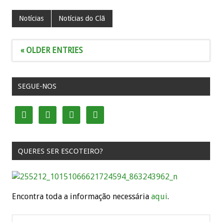
Notícias
Notícias do Clã
« OLDER ENTRIES
SEGUE-NOS




QUERES SER ESCOTEIRO?
Encontra toda a informação necessária
aqui
.