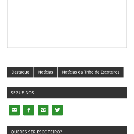
Destaque
Notícias
Notícias da Tribo de Escoteiros
SEGUE-NOS




QUERES SER ESCOTEIRO?